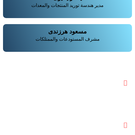
مدير هندسة توريد المنتجات والمعدات
مسعود هرزندی
مشرف المستودعات والممتلكات
معلومات الاتصال
عنوان المصنع:
أذربيجان الشرقية، مرند، الكيلومتر 5 من طريق مرند جلفا،
باتجاه قرية ساري تيبي
الرمز البريدي:5437166861
04142350772-4