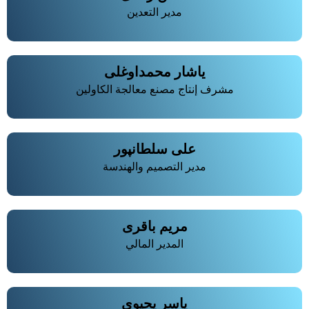
مدير التعدين
یاشار محمداوغلی
مشرف إنتاج مصنع معالجة الكاولين
علی سلطانپور
مدير التصميم والهندسة
مریم باقری
المدير المالي
یاسر یحیوی