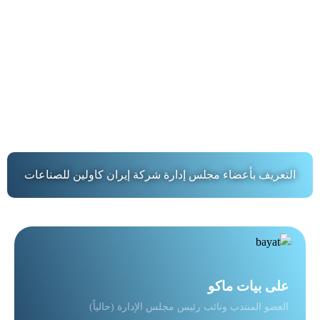
التعريف بأعضاء مجلس إدارة شركة إيران كاولين للصناعات
علی بیات ماکو
العضو المنتدب ونائب رئيس مجلس الإدارة (حالياً)