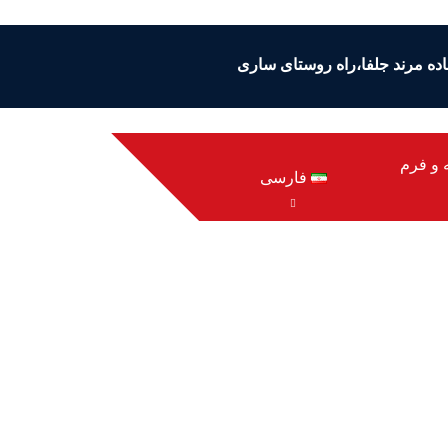
ایجان شرقی،مرند،کیلومتر 5 جاده مرند جلفا،راه روستای ساری
 و فرم
فارسی