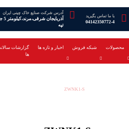
آدرس شرکت صنایع خاک چینی ایران
با ما تماس بگیرید
آذرب
04142350772-4
تپه
محصولات
شبکه فروش
اخبار و تازه ها
گزارشات سالانه
ها
ZWNK1-S
محصولات
ZWNK1-S