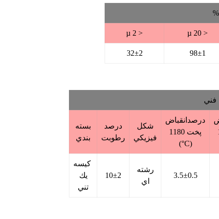
%
< 2 µ
< 20 µ
32±2
98±1
فني
ض
درصدانقباض
شكل
درصد
بسته
پخت 1180
فيزيكي
رطوبت
بندي
(C°)
كيسه
رشته
3.5±0.5
10±2
يك
اي
تني