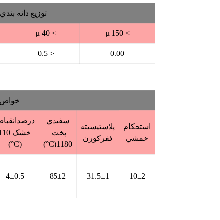
توزيع دانه بندي
> 40 µ
> 150 µ
< 0.5
0.00
خواص 
سفيدي
درصدانقبا
استحكام
پلاستيسيته
پخت
خشک 110
خمشي
ففركورن
(C°)
1180(C°)
4±0.5
85±2
31.5±1
10±2