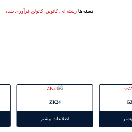
دسته ها
رشته ای
,
کائولن
,
کائولن فرآوری شده
ZK24
G
یشتر
اطلاعات بیشتر