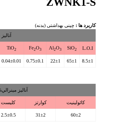
ZWNK1-S
کاربرد ها :
چینی بهداشتی (بدنه)
آناليز
TiO
Fe
O
Al
O
SiO
L.O.I
2
2
3
2
3
2
0.04±0.01
0.75±0.1
22±1
65±1
8.5±1
آناليز مينرالي
كائولينيت
كوارتز
كليست
2.5±0.5
31±2
60±2