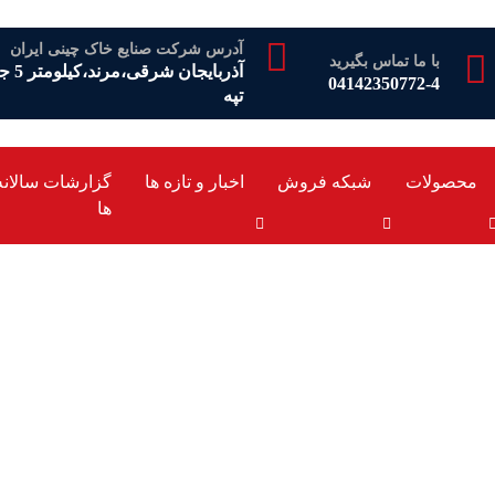
آدرس شرکت صنایع خاک چینی ایران
با ما تماس بگیرید
آذرب
04142350772-4
تپه
محصولات
شبکه فروش
اخبار و تازه ها
گزارشات سالانه
ها
رد فدراسیون روسیه برا
“تبلکس”
 گواهی استاندارد فدراسیون روسیه برای بلوک‌های “تبلکس”