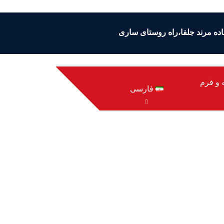
ایجان شرقی،مرند،کیلومتر 5 جاده مرند جلفا،راه روستای ساری
 و فرم
فارسی
ی بلوک‌های