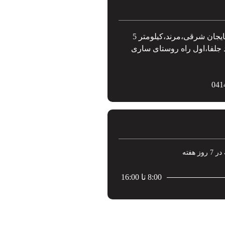
ایران،آذربایجان شرقی،مرند،کیلومتر 5
 جلفا،اول راه روستای ساری
041
8:00 تا 16:00