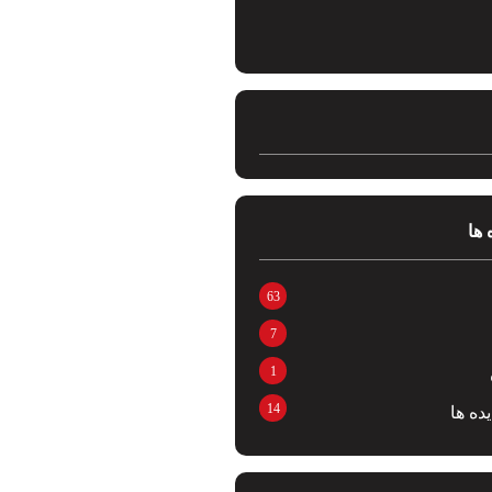
 ها
63
7
1
14
ده ها