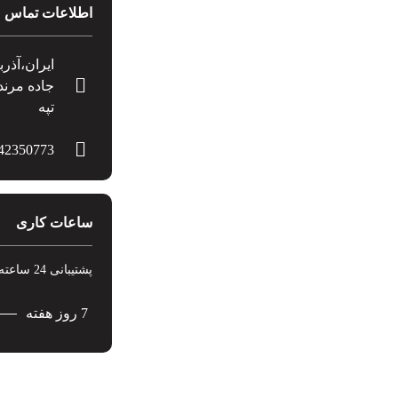
اطلاعات تماس
جاده مرند
تپه
42350773
ساعات کاری
پشتیبانی 24 ساعته در 7 روز هفته
7 روز هفته