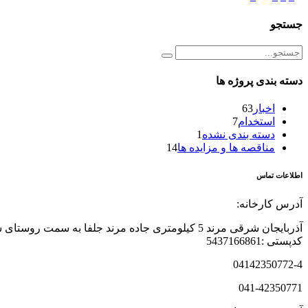
جستجو
دسته بندی پروژه ها
اخبار
63
استخدام
7
دسته بندی نشده
1
مناقصه ها و مزایده ها
14
اطلاعات تماس
آدرس کارخانه:
آذربایجان شرقی مرند 5 کیلومتری جاده مرند جلفا به سمت روستای ساری تپه
کدپستی :5437166861
04142350772-4
041-42350771