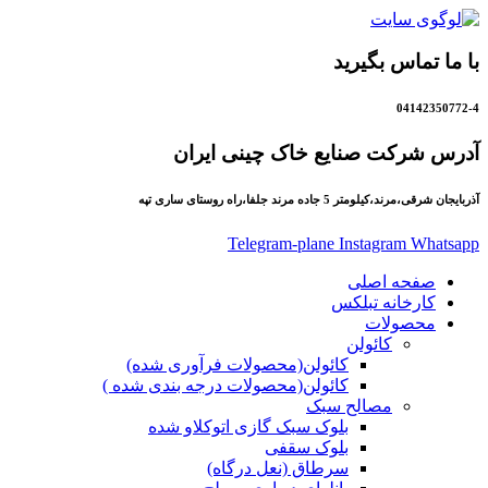
با ما تماس بگیرید
04142350772-4
آدرس شرکت صنایع خاک چینی ایران
آذربایجان شرقی،مرند،کیلومتر 5 جاده مرند جلفا،راه روستای ساری تپه
Telegram-plane
Instagram
Whatsapp
صفحه اصلی
کارخانه تبلکس
محصولات
کائولن
کائولن(محصولات فرآوری شده)
کائولن(محصولات درجه بندی شده )
مصالح سبک
بلوک سبک گازی اتوکلاو شده
بلوک سقفی
سرطاق (نعل درگاه)