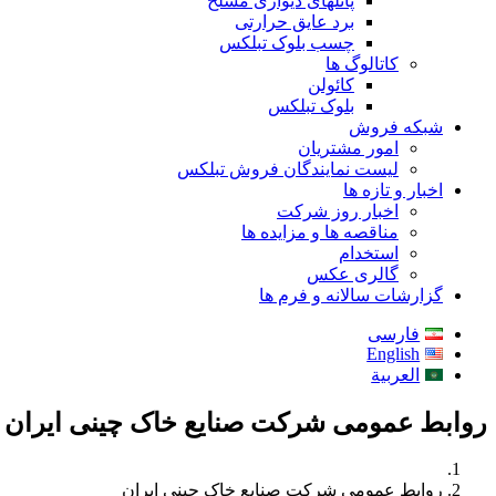
پانلهای دیواری مسلح
برد عایق حرارتی
چسب بلوک تبلکس
کاتالوگ ها
کائولن
بلوک تبلکس
شبکه فروش
امور مشتریان
لیست نمایندگان فروش تبلکس
اخبار و تازه ها
اخبار روز شرکت
مناقصه ها و مزایده ها
استخدام
گالری عکس
گزارشات سالانه و فرم ها
فارسی
English
العربية
روابط عمومی شرکت صنایع خاک چینی ایران - شرکت ص
روابط عمومی شرکت صنایع خاک چینی ایران