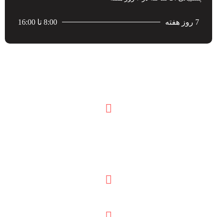
7 روز هفته
8:00 تا 16:00
اطلاعات تماس
آدرس کارخانه:
آذربایجان شرقی مرند 5 کیلومتری جاده مرند جلفا به سمت
روستای ساری تپه
کدپستی :5437166861
04142350772-4