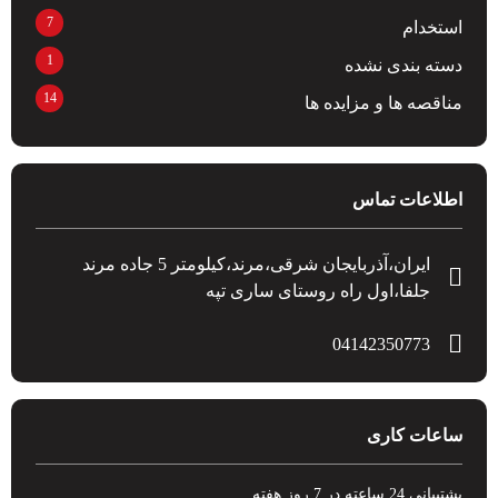
7
استخدام
1
دسته بندی نشده
14
مناقصه ها و مزایده ها
اطلاعات تماس
ایران،آذربایجان شرقی،مرند،کیلومتر 5 جاده مرند
جلفا،اول راه روستای ساری تپه
04142350773
ساعات کاری
پشتیبانی 24 ساعته در 7 روز هفته