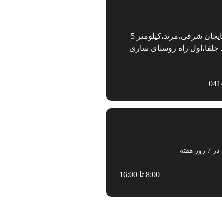
ایران،آذربایجان شرقی،مرند،کیلومتر 5
 جلفا،اول راه روستای ساری
041
8:00 تا 16:00