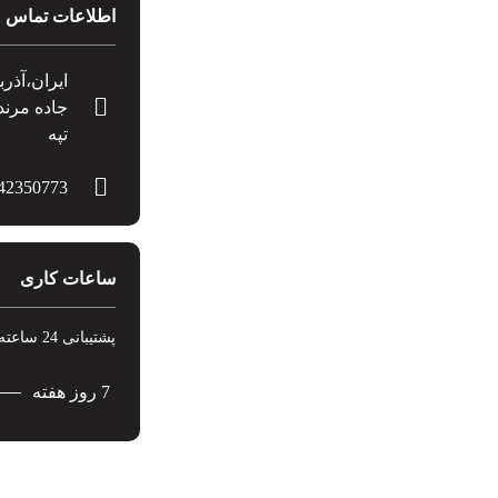
اطلاعات تماس
جاده مرند
تپه
42350773
ساعات کاری
پشتیبانی 24 ساعته در 7 روز هفته
7 روز هفته