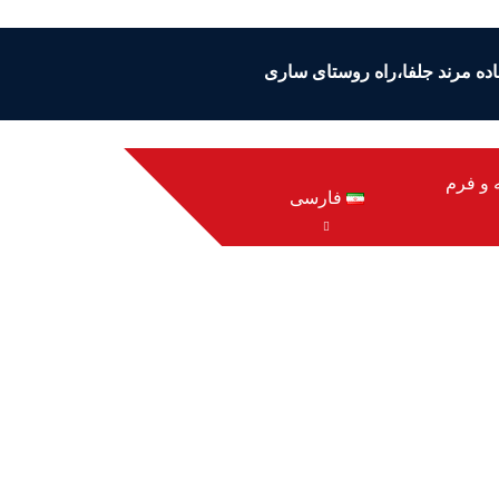
ایجان شرقی،مرند،کیلومتر 5 جاده مرند جلفا،راه روستای ساری
 و فرم
فارسی
ایران به