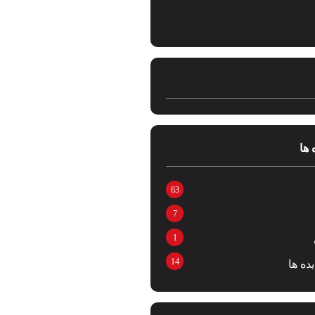
 ها
63
7
1
14
ده ها