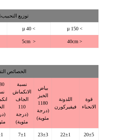
توزيع التحبيب
> 40 µ
> 150 µ
< 5cm
< 40cm
الخصائص التق
نسبة
80
بياض
الانكماش
نس
الخبز
قوة
اللدونة
الجاف
انك
1180
الانحناء
فيفيركورن
110
الخ
(درجة
(درجة
(در
مئوية)
مئوية)
مئو
±1
7±1
23±3
22±1
20±5