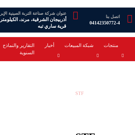
عنوان شركة صناعة التربة الصينية الإيرا
اتصل بنا
04142350772-4
قرية ساري تبه
منتجات
شبكة المبيعات
أخبار
التقارير والنماذج
السنوية
STF
STF
Products