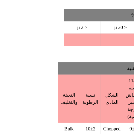
%
< 2 µ
< 20 µ
نية
11
بة
ماش
الشكل
نسبة
التعبئة
بز
المادي
الرطوبة
والتغليف
جة
ية)
Bulk
10±2
Chopped
9