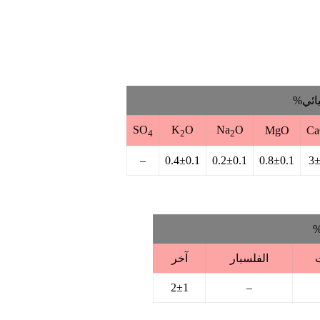
يائي%
SO
K
O
Na
O
MgO
C
4
2
2
–
0.4±0.1
0.2±0.1
0.8±0.1
3
%
الفلسبار
آخر
2±1
–