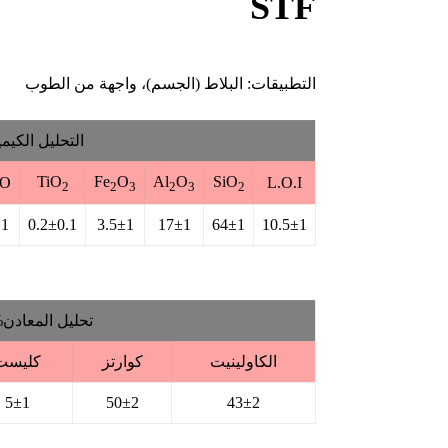
STF
التطبيقات: البلاط (الجسم)، واجهة من الطوب
التحليل الكيم
TiO
Fe
O
Al
O
SiO
aO
L.O.I
2
2
3
2
3
2
±1
0.2±0.1
3.5±1
17±1
64±1
10.5±1
تحليل المعادن
الكاولينيت
كوارتز
كليست
5±1
50±2
43±2