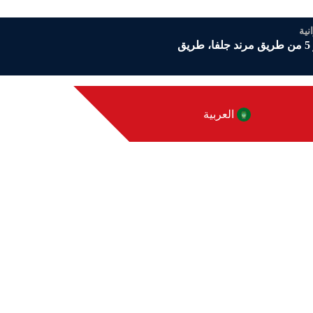
نية
أذربيجان الشرقية، مرند، الكيلومتر 5 من طريق مرند جلفا، طريق
العربية