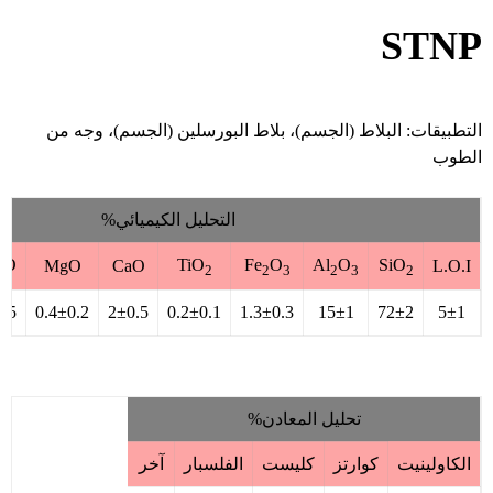
STNP
التطبيقات: البلاط (الجسم)، بلاط البورسلين (الجسم)، وجه من
الطوب
التحليل الكيميائي%
O
TiO
Fe
O
Al
O
SiO
MgO
CaO
L.O.I
2
2
2
3
2
3
2
.5
0.4±0.2
2±0.5
0.2±0.1
1.3±0.3
15±1
72±2
5±1
تحليل المعادن%
الكاولينيت
كوارتز
كليست
الفلسبار
آخر