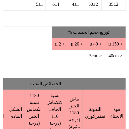
5±1
6±1
4±1
50±2
35±2
توزيع حجم الحبيبات %
< 2 µ
< 20 µ
> 40 µ
> 150 µ
< 5cm
< 40cm
الخصائص التقنية
نسبة
1180
بياض
الانكماش
نسبة
الخبز
قوة
اللدونة
الجاف
انكماش
الشكل
ن
1180
الانحناء
فيفيركورن
110
الخبز
المادي
الر
(درجة
(درجة
(درجة
مئوية)