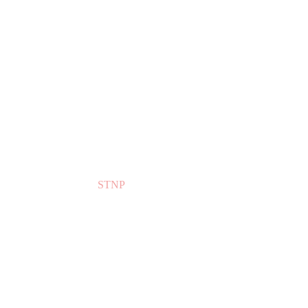
STNP
STNP
Products